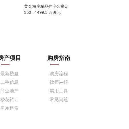
黄金海岸精品住宅公寓G
墨尔本豪华海
350 - 1499.5 万澳元
售价请联系
房产项目
购房指南
最新楼盘
购房流程
二手信息
律师讲解
商业地产
实用工具
楼花转让
常见问题
房屋租赁