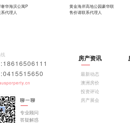
岸奢华海滨公寓P
黄金海岸高地公园豪华联
联系代理人
售价请联系代理人
热线
房产资讯
18616506111
0415515650
最新动态
澳洲房价
ausporperty.cn
投资评论
聊一聊
房产展会
专业顾问
答疑解惑