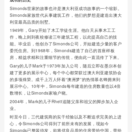
Simonds世家的故事也许是澳大利亚成功故事的一个缩影。
Simonds家族世代从事建筑工作，他们的梦想是建造出澳大
利亚最高品质的别墅。
1949年，Gary开始了木工学徒生涯。他白天从事木工工
作，晚上则到夜校修读三年建筑工程，以此提高自己的技
能。毕业后，他创办了Simonds公司，开始建造少量的客户
委托住房。到1968年，Simonds建造了自己的首座样板
房，精益求精和注重细节的传统，便由此一直流传了下来。
Gary的儿子Mark于1973年加入公司，随后立即在墨尔本创
建了更多的展示中心，每个中心都荣获过澳大利亚建筑协会
的多项殊荣。成千上万人怀着“澳洲梦”的热情慕名蜂拥来到
展示中心。10年中，Simonds每年建造的住房数量也以4倍
数增长，让Simonds家喻户晓。
2004年，Mark的儿子Rhett追随父亲和祖父的脚步加入企
业。
时至今日，三代建筑商的实干经验以及不断追求完美的上进
心，令Simonds公司得到了前所未有的发展，现如今
Simonds已整装待发，欲将优良品质的住房带给中国，带给