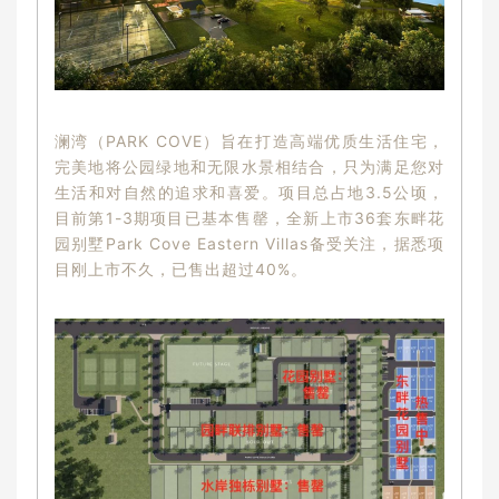
澜湾（PARK COVE）旨在打造高端优质生活住宅，
完美地将公园绿地和无限水景相结合，只为满足您对
生活和对自然的追求和喜爱。项目总占地3.5公顷，
目前第1-3期项目已基本售罄，全新上市36套东畔花
园别墅Park Cove Eastern Villas备受关注，据悉项
目刚上市不久，已售出超过40%。