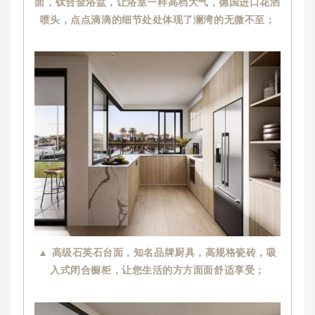
面，钛合金浴盆，让浴室一样高档大气，德国进口花洒
喷头，点点滴滴的细节处处体现了澜湾的无微不至；
▲ 高级石英石台面，知名品牌厨具，高规格瓷砖，吸
入式闭合橱柜，让您生活的方方面面舒适享受；