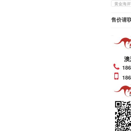
黄金海岸
售价请
澳
186
186