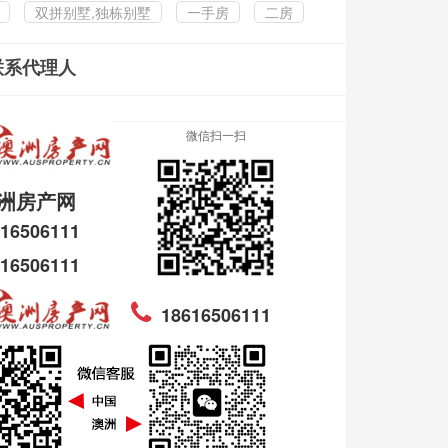
双拼别墅,独栋别墅
一手房
二房
联系代理人
微信扫一扫
洲房产网
16506111
16506111
18616506111