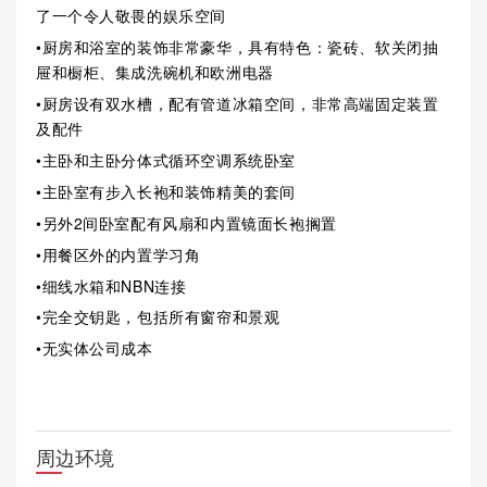
了一个令人敬畏的娱乐空间
•厨房和浴室的装饰非常豪华，具有特色：瓷砖、软关闭抽
屉和橱柜、集成洗碗机和欧洲电器
•厨房设有双水槽，配有管道冰箱空间，非常高端固定装置
及配件
•主卧和主卧分体式循环空调系统卧室
•主卧室有步入长袍和装饰精美的套间
•另外2间卧室配有风扇和内置镜面长袍搁置
•用餐区外的内置学习角
•细线水箱和NBN连接
•完全交钥匙，包括所有窗帘和景观
•无实体公司成本
周边环境