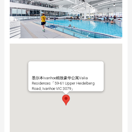
墨尔本Ivanhoe精致豪华公寓Valia
Residences「59-61 Upper Heidelberg
Road, Ivanhoe VIC 3079」