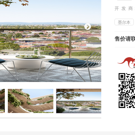
开 发 商
墨尔本
售价请