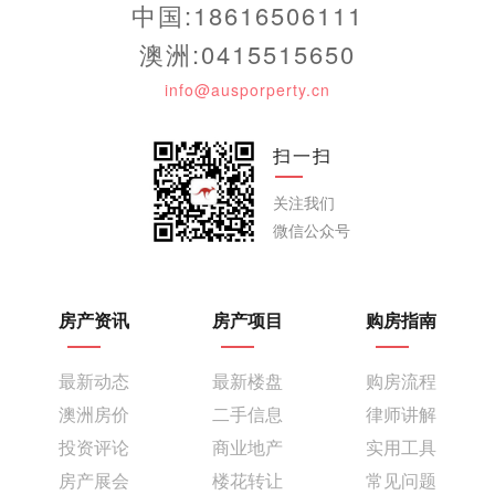
中国:18616506111
澳洲:0415515650
info@ausporperty.cn
扫一扫
关注我们
微信公众号
房产资讯
房产项目
购房指南
最新动态
最新楼盘
购房流程
澳洲房价
二手信息
律师讲解
投资评论
商业地产
实用工具
房产展会
楼花转让
常见问题