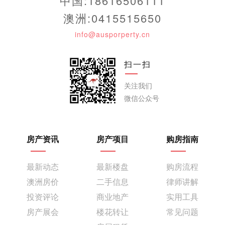
中国:18616506111
澳洲:0415515650
info@ausporperty.cn
扫一扫
关注我们
微信公众号
房产资讯
房产项目
购房指南
最新动态
最新楼盘
购房流程
澳洲房价
二手信息
律师讲解
投资评论
商业地产
实用工具
房产展会
楼花转让
常见问题