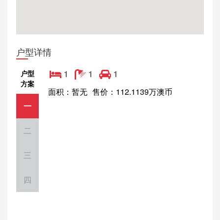
户型详情
户型
1
1
1
方案
面积：暂无
售价：112.1139万澳币
一
二
三
四