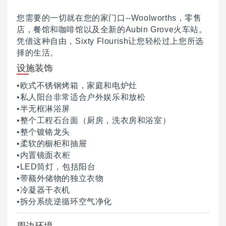
您需要的一切就在您的家门口--Woolworths，零售
店，餐馆和咖啡馆以及全新的Aubin Grove火车站。
凭借这种自由，Sixty Flourish让您轻松过上您所选
择的生活。
设施装饰
•欧式不锈钢烤箱，家庭和电炉灶
•私人阳台非常适合户外娱乐和放松
•半无框淋浴屏
•整个工程石台面（厨房，洗衣房和浴室）
•整个镀铬龙头
•柔软的橱柜和抽屉
•内置镜面
衣柜
•LED筒灯，包括阳台
•带额外储物的独立衣物
•冷凝器干衣机
•拆分系统逆循环空气净化
周边环境