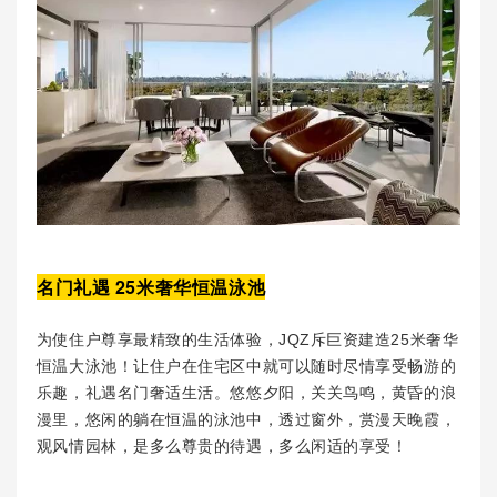
名门礼遇 25米奢华恒温泳池
为
使住户尊享最精致的生活体验，JQZ斥巨资建造25米奢华
恒温大泳池！让住户在住宅区中就可以随时尽情享受畅游的
乐趣，礼遇名门奢适生活。悠悠夕阳，关关鸟鸣，黄昏的浪
漫里，悠闲的躺在恒温的泳池中，透过窗外，赏漫天晚霞，
观风情园林，是多么尊贵的待遇，多么闲适的享受！