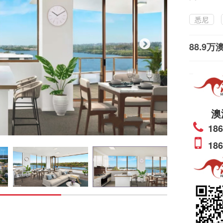
悉尼
88.9万
澳
186
186