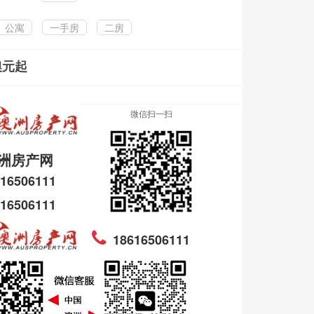
公寓
一手房
二房
澳元起
微信扫一扫
洲房产网
16506111
16506111
18616506111