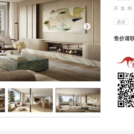
开 发 商
悉尼
售价请