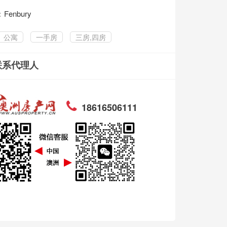
：
Fenbury
公寓
一手房
三房,四房
联系代理人
18616506111