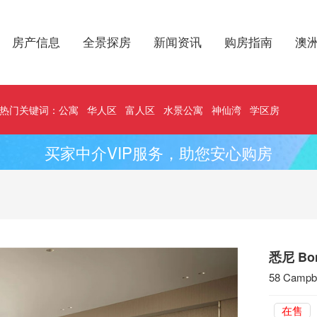
房产信息
全景探房
新闻资讯
购房指南
澳
热门关键词：
公寓
华人区
富人区
水景公寓
神仙湾
学区房
买家中介VIP服务，助您安心购房
悉尼 Bo
58 Campbe
在售