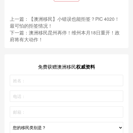
些情况下也由有工作限制
上一篇：
【澳洲移民】小错误也能拒签？PIC 4020！
新政策中，移民局更加着重 "家庭暴力“ 问题，若是发
最可怕的拒签情况！
现担保人有任何的暴力犯罪倾向，其担保资格将被剥
下一篇：
澳洲移民昆州再停！维州本月18日重开！政
夺!
府将有大动作！
总而言之，新政策的难度加大，审理更加严谨，受理时
间更长，申请费增加。想要申请配偶移民的小伙伴们在
免费获赠
澳洲移民
权威资料
趁新政策实施之前，赶紧办理！