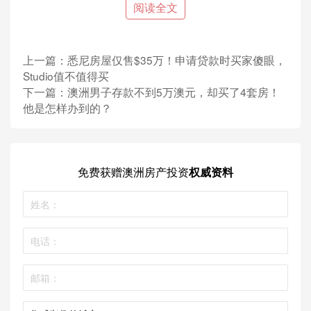
阅读全文
客厅
Mirvac住宅总经理Elysa Anderson表示，生活在这些
绿色环境中，改变了生活方式，例如减少了热水和游
上一篇：
悉尼房屋仅售$35万！申请贷款时买家傻眼，
戏机的使用，相比普通四口之家，Zimmermans一家节
Studio值不值得买
省了“ 75％的能源成本” 。
下一篇：
澳洲男子存款不到5万澳元，却买了4套房！
她说：“通过较小的设计和行为改变，Curtin大学发现
他是怎样办到的？
有可能每年再省掉715澳元。”“（Zimmermans一家）
认为会有很多技术因素。但这就像普通的家一样，因
此将可持续的生活习惯融入他们的日常生活中是非常
自然的。”
免费获赠
澳洲房产投资
权威资料