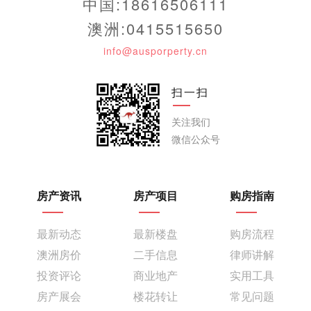
中国:18616506111
澳洲:0415515650
info@ausporperty.cn
扫一扫
关注我们
微信公众号
房产资讯
房产项目
购房指南
最新动态
最新楼盘
购房流程
澳洲房价
二手信息
律师讲解
投资评论
商业地产
实用工具
房产展会
楼花转让
常见问题