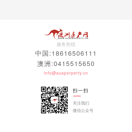
昆士兰州巴尼奥 (Banyo) 的公寓价格同比涨幅最大，超过 50%。
然而，西澳房价较为便宜的郊区——巴瑟登和曼杜拉——仍然录得强劲
的年度单位价格增长（略高于 32%），且收益率远高于巴尼奥，分别为
5.6% 和 5.7%，而巴尼奥的收益率为 4.7%。
目前，在巴瑟登购买的一套公寓中位价为 550,000 澳元，按照 5.6% 的
收益率计算，将带来 31,200 澳元的总租金收入。
服务热线
如果明年房价以与前一年相同的速度上涨，那么这套房产在 12 个月内的
中国:18616506111
价值可能达到 730,950 澳元。这意味着租金和资本增长的潜在总收益合
计为 212,150 澳元，相当于原始购买价格的 38%。
澳洲:0415515650
相比之下，如果我们对全国平均公寓价格和租金收益率进行同样的计
info@ausporperty.cn
算，则仅有原始购买价格的 8.5% 可作为租金和资本增长。
扫一扫
关注我们
微信公众号