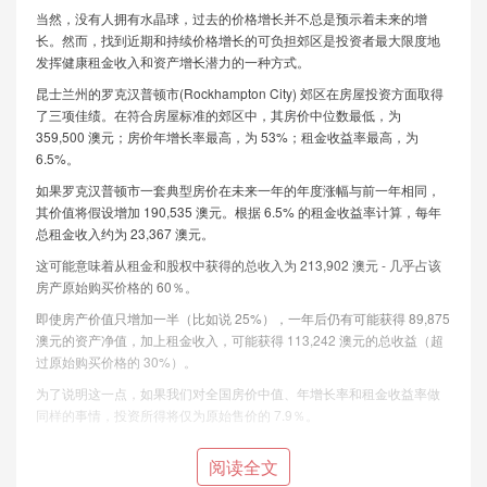
当然，没有人拥有水晶球，过去的价格增长并不总是预示着未来的增
长。然而，找到近期和持续价格增长的可负担郊区是投资者最大限度地
发挥健康租金收入和资产增长潜力的一种方式。
昆士兰州的罗克汉普顿市(Rockhampton City) 郊区在房屋投资方面取得
了三项佳绩。在符合房屋标准的郊区中，其房价中位数最低，为
359,500 澳元；房价年增长率最高，为 53%；租金收益率最高，为
6.5%。
如果罗克汉普顿市一套典型房价在未来一年的年度涨幅与前一年相同，
其价值将假设增加 190,535 澳元。根据 6.5% 的租金收益率计算，每年
总租金收入约为 23,367 澳元。
这可能意味着从租金和股权中获得的总收入为 213,902 澳元 - 几乎占该
房产原始购买价格的 60％。
即使房产价值只增加一半（比如说 25%），一年后仍有可能获得 89,875
澳元的资产净值，加上租金收入，可能获得 113,242 澳元的总收益（超
过原始购买价格的 30%）。
为了说明这一点，如果我们对全国房价中值、年增长率和租金收益率做
同样的事情，投资所得将仅为原始售价的 7.9％。
阅读全文