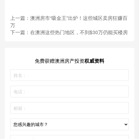
上一篇：
澳洲房市“吸金王”出炉！这些城区卖房狂赚百
万
下一篇：
在澳洲这些热门地区，不到$30万仍能买楼房
昆士兰州和南澳大利亚州拥有最多的郊区，投资者可以找到符合投资前
景标准的房屋。
截至 2 月份，昆士兰州的 Kirwan 和 Gatton 以及南澳州的 Munno Para
免费获赠
澳洲房产投资
权威资料
West 和 Andrews Farm 等郊区的房价均上涨了 20% 以上。
尽管这些郊区的房价快速上涨，但价格仍然相对便宜，平均房价在 53 万
至 61.4 万澳元之间。