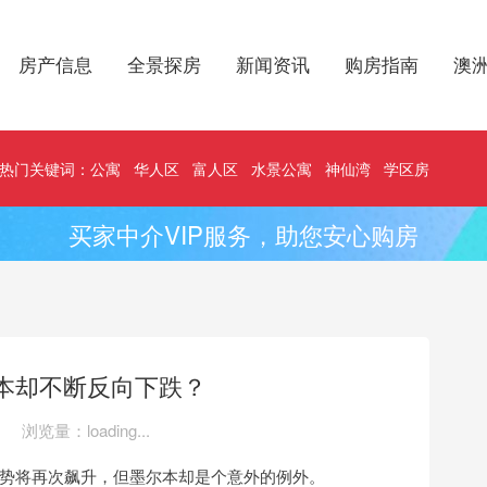
房产信息
全景探房
新闻资讯
购房指南
澳
热门关键词：
公寓
华人区
富人区
水景公寓
神仙湾
学区房
买家中介VIP服务，助您安心购房
本却不断反向下跌？
浏览量：
loading...
势将再次飙升，但墨尔本却是个意外的例外。