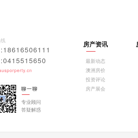
热线
房产资讯
18616506111
0415515650
最新动态
澳洲房价
ausporperty.cn
投资评论
聊一聊
房产展会
专业顾问
答疑解惑