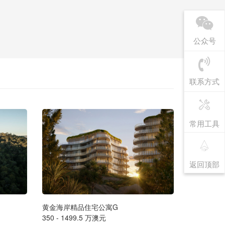
公众号
联系方式
常用工具
返回顶部
黄金海岸精品住宅公寓G
墨尔本豪华海
350 - 1499.5 万澳元
售价请联系