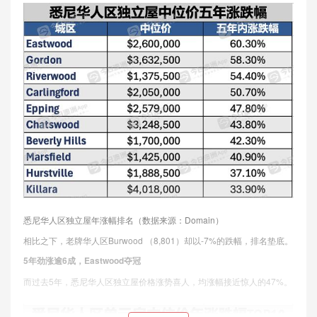
悉尼华人区独立屋年涨幅排名（数据来源：Domain）
相比之下，老牌华人区Burwood （8,801）却以-7%的跌幅，排名垫底。
5年劲涨逾6成，Eastwood夺冠
而过去5年，悉尼华人区独立屋价格涨势喜人，均涨幅接近惊人的47%。