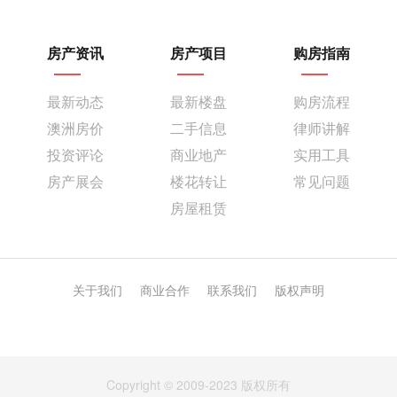
27.2%的涨幅排名第一。
房产资讯
房产项目
购房指南
最新动态
最新楼盘
购房流程
澳洲房价
二手信息
律师讲解
投资评论
商业地产
实用工具
房产展会
楼花转让
常见问题
房屋租赁
关于我们
商业合作
联系我们
版权声明
墨尔本华人区独立屋5年涨跌幅排名（数据来源：Domain）
反观墨尔本最贵华人区Balwyn（4,640）和Balwyn North（6,810），年
内仍录得下跌，排名倒数第五和第三。
【墨尔本】各地公寓几近全跌，Glen一枝独秀
Copyright © 2009-2023 版权所有