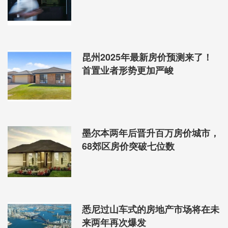
昆州2025年最新房价预测来了！
首置业者形势更加严峻
墨尔本两年后晋升百万房价城市，
68郊区房价突破七位数
悉尼华人区公寓5年涨跌幅排名（数据来源：Domain）
出人意料的是，独立屋涨势如虹的Eastwood，在公寓单元房市场却是双
项垫底，年跌-6.1%，5年跌幅更高达-17.5%。
悉尼过山车式的房地产市场将在未
【墨尔本】Box Hill独立屋强力反弹
来两年再次爆发