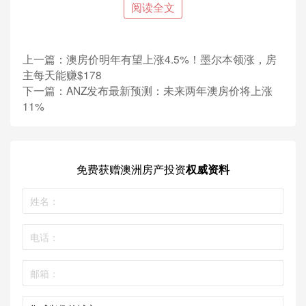
阅读全文
上一篇：
澳房价明年有望上涨4.5%！墨尔本领涨，房
主每天能赚$178
下一篇：
ANZ发布最新预测：未来两年澳房价将上涨
11%
免费获赠
澳洲房产投资
权威资料
悉尼华人区独立屋5年涨跌幅排名（数据来源：Domain）
其中，4个城区的涨幅超50%，老牌核心华人区Eastwood （9,129）以
超60%的涨幅问鼎。
紧随其后的是Gordon（3,037）、Riverwood（4,141）和
Carlingford（11,395），Epping则再次上榜，以47.8%的涨幅位列第
五。