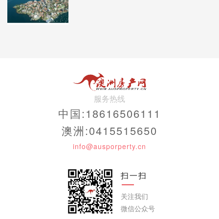
在墨尔本的17个华人区中，今年有7区上涨，9区下跌，1区持平。
服务热线
中国:18616506111
澳洲:0415515650
info@ausporperty.cn
墨尔本华人区独立屋年涨跌幅排名（数据来源：Domain）
扫一扫
老牌华人区Box Hill（6,684）5年独立屋房价整体下跌-1.3%，是唯一下
跌的华人区，但过去一年却强势反弹，涨幅高达13.8%居首，也是唯一
关注我们
实现两位数增长的华人城区。
微信公众号
年涨幅第二的Mulgrave（3,387），其5年期房价同样极为抢眼，以