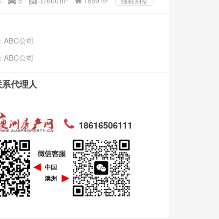
8
5
37600
m
1859
m
独栋别墅
：ABC公司
：ABC公司
联系代理人
18616506111