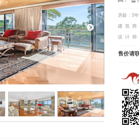
7
房龄：5年
建 筑 商
设 计 师
售价请