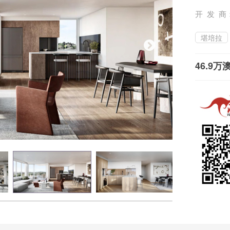
开 发 商
堪培拉
46.9万