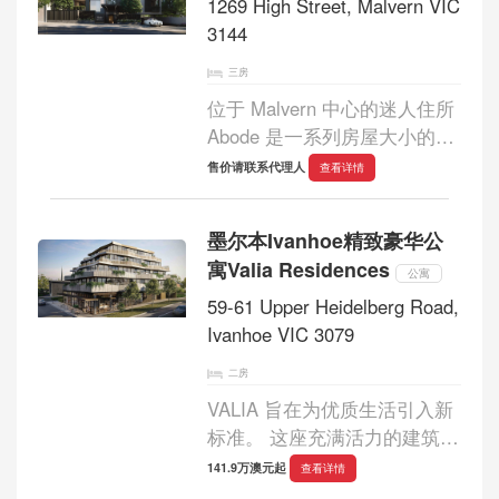
1269 High Street, Malvern VIC
3144
三房
位于 Malvern 中心的迷人住所
Abode 是一系列房屋大小的住
宅，主要由 3 间卧室的住宅组
售价请联系代理人
查看详情
成，坐落在自然美景之中。由
DKO 屡获殊荣的建筑师与行业
墨尔本Ivanhoe精致豪华公
领先的景观建筑师 Jack Merlo
寓Valia Residences
合作设计。这...
公寓
59-61 Upper Heidelberg Road,
Ivanhoe VIC 3079
二房
VALIA 旨在为优质生活引入新
标准。 这座充满活力的建筑地
标融合了现代风格和精致感，
141.9万澳元起
查看详情
俯瞰风景如画的艾芬豪村。