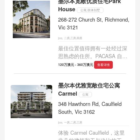
墨尔本宽敞优质住宅Park
楼层平面图所定义的空间，让
House
生活活动得...
公寓,联体别墅
268-272 Church St, Richmond,
Vic 3121
二房,三房,四房
最佳位置值得拥有一处经过深
思熟虑的住所。PACASA 自豪
地推出一系列面积宽敞的优质
120万澳元 - 360万澳元
查看详情
两居室、三居室和四居室住
宅，这些住宅位于市中心最有
墨尔本优雅宽敞住宅公寓
活力、最令人向往的地区之
Carmel
一。Richmond Hil...
公寓
348 Hawthorn Rd, Caulfield
South, Vic 3162
一房,二房,三房
体验 Carmel Caulfield，这里