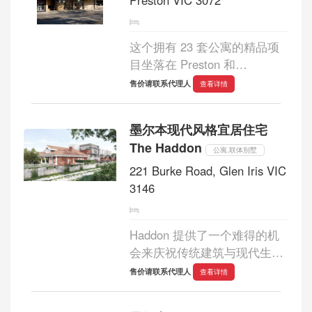
Preston VIC 3072
这个拥有 23 套公寓的精品项
目坐落在 Preston 和
Reservoir 的边界，灵感源自
售价请联系代理人
查看详情
20 世纪 30 年代和 40 年代的
好莱坞，并带有一丝好莱坞的
墨尔本现代风格宜居住宅
气息，毗邻 Plenty Road 繁华
The Haddon
的咖啡馆文化，地处墨尔本
公寓,联体别墅
最...
221 Burke Road, Glen Iris VIC
3146
Haddon 提供了一个难得的机
会来庆祝传统建筑与现代生活
方式的交汇。现场矗立着一座
售价请联系代理人
查看详情
1910 年代的原始住宅，由一位
澳大利亚伟人设计，位于 Glen