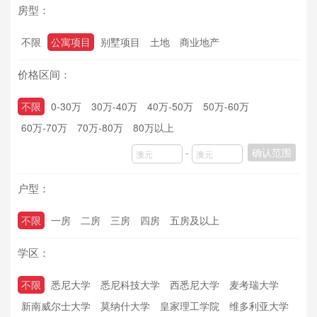
房型：
不限
公寓项目
别墅项目
土地
商业地产
价格区间：
不限
0-30万
30万-40万
40万-50万
50万-60万
60万-70万
70万-80万
80万以上
-
确认范围
户型：
不限
一房
二房
三房
四房
五房及以上
学区：
不限
悉尼大学
悉尼科技大学
西悉尼大学
麦考瑞大学
新南威尔士大学
莫纳什大学
皇家理工学院
维多利亚大学