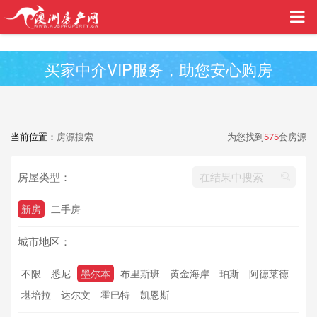
买家中介VIP服务，助您安心购房
当前位置：
房源搜索
为您找到
575
套房源
房屋类型：
新房
二手房
城市地区：
不限
悉尼
墨尔本
布里斯班
黄金海岸
珀斯
阿德莱德
堪培拉
达尔文
霍巴特
凯恩斯