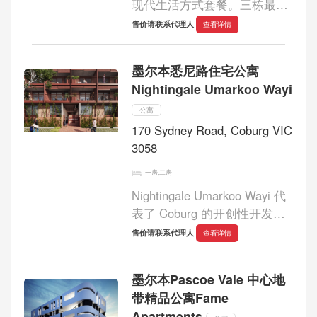
现代生活方式套餐。三栋最先
进的住宅楼，由三个社区花园
售价请联系代理人
查看详情
空间隔开，还有一套专属娱
乐、健康和自我护理设施。
墨尔本悉尼路住宅公寓
Anthem 结合了繁荣的地面零
Nightingale Umarkoo Wayi
售中心，提供了一个...
公寓
170 Sydney Road, Coburg VIC
3058
一房,二房
Nightingale Umarkoo Wayi 代
表了 Coburg 的开创性开发项
目，标志着 Nightingale 背后
售价请联系代理人
查看详情
的团队在该地区的第一个项
目。与 Wurundjeri Elders 合
墨尔本Pascoe Vale 中心地
作，这座建筑以 Woi Wurrung
带精品公寓Fame
短语我们所有人命名，象征其
Apartments