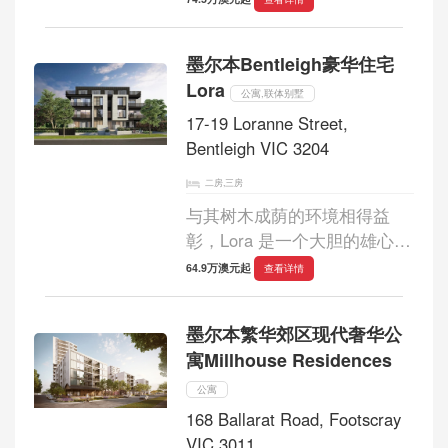
术风格相得益彰的典范。该住
宅区由 Occasio 和 WPG 开
墨尔本Bentleigh豪华住宅
发，由 C Kairouz Architects
Lora
的建筑构想打造，共有 2...
公寓,联体别墅
17-19 Loranne Street,
Bentleigh VIC 3204
二房,三房
与其树木成荫的环境相得益
彰，Lora 是一个大胆的雄心实
现。它经过精心设计，充分利
64.9万澳元起
查看详情
用了著名的Bentleigh的餐饮、
学校和公园，同时又安静地坐
墨尔本繁华郊区现代奢华公
落于此，展现出独特的魅
寓Millhouse Residences
力。...
公寓
168 Ballarat Road, Footscray
VIC 3011