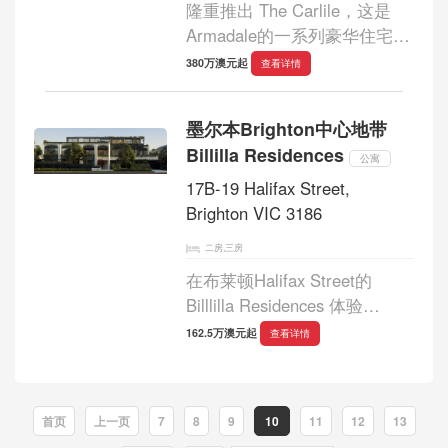
隆重推出 The Carlile，这是
Armadale的一系列豪华住宅，
散发着精致和现代的优雅气
380万澳元起
查看详情
息。这几套精品公寓将传统零
售与现代生活完美结合，拥有
墨尔本Brighton中心地带
优质的固定装置和装饰，将居
Billilla Residences
住体验提升到新的...
公寓
17B-19 Halifax Street,
Brighton VIC 3186
二房,三房
在布莱顿Halifax Street的
Billlilla Residences 体验
Bayside 生活的巅峰之作，这
162.5万澳元起
查看详情
是一栋与布莱顿自然环境完美
融合的建筑艺术品。该住宅共
有 12 套设计精美的两居室和
首页
上一页
7
8
9
10
11
12
13
三居室精品住宅，布局巧妙...