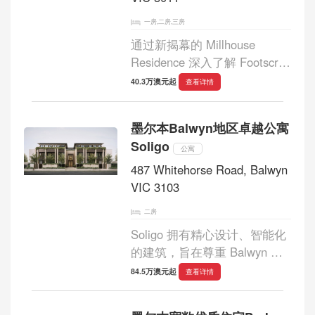
一房,二房,三房
通过新揭幕的 Millhouse
Residence 深入了解 Footscray
充满活力的文化和丰富的历
40.3万澳元起
查看详情
史。这个现代建筑奇迹证明了
Footscray 的工业历史，将旧
墨尔本Balwyn地区卓越公寓
世界的魅力与现代奢华和谐地
Soligo
融合在一起。Millhouse R...
公寓
487 Whitehorse Road, Balwyn
VIC 3103
二房
Soligo 拥有精心设计、智能化
的建筑，旨在尊重 Balwyn 的
传统特色，同时为该地区带来
84.5万澳元起
查看详情
独特的风情。清晰统一的外观
让位于经过深思熟虑且直观的