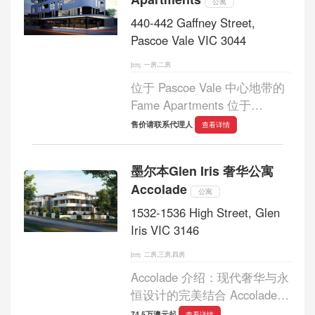
包容...
公寓
440-442 Gaffney Street,
Pascoe Vale VIC 3044
一房,二房
位于 Pascoe Vale 中心地带的
Fame Apartments 位于
Gaffney Street 440-442 号，将
售价请联系代理人
查看详情
现代设计、奢华和舒适融为一
体。这个享有盛誉的房地产开
墨尔本Glen Iris 奢华公寓
发项目由 Projex Properties、
Accolade
Designworx Architects、
公寓
Blackmilk Interi...
1532-1536 High Street, Glen
Iris VIC 3146
二房,三房,四房
Accolade 介绍：现代奢华与永
恒设计的完美结合 Accolade
是现代住宅设计与经典装饰艺
74.5万澳元起
查看详情