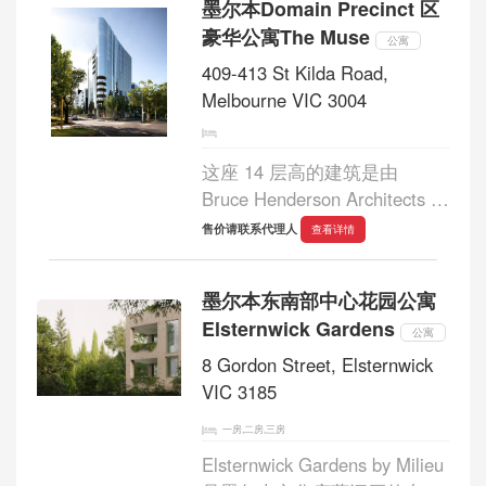
墨尔本Domain Precinct 区
Iris 的 Burke Road 的显著位
豪华公寓The Muse
置。The Haddon的愿...
公寓
409-413 St Kilda Road,
Melbourne VIC 3004
这座 14 层高的建筑是由
Bruce Henderson Architects 和
Bruce Henderson Interiors 合
售价请联系代理人
查看详情
作建造的，仅有 42 套住宅，
顶部是一套价值 4500 万澳元
墨尔本东南部中心花园公寓
的双层豪华顶层公寓。...
Elsternwick Gardens
公寓
8 Gordon Street, Elsternwick
VIC 3185
一房,二房,三房
Elsternwick Gardens by Milieu