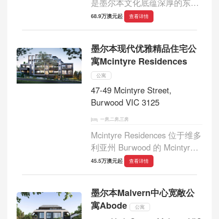
是墨尔本文化底蕴深厚的东南
部中心的一个新社区。由由
68.9万澳元起
查看详情
Woods Bagot、OCULUS、
K.P.D.O.、Flack Studio、
墨尔本现代优雅精品住宅公
Broached Commissions 和
寓Mcintyre Residences
March Studio 组成的受人尊敬
的团队实现，这是一个...
公寓
47-49 Mcintyre Street,
Burwood VIC 3125
一房,二房,三房
Mcintyre Residences 位于维多
利亚州 Burwood 的 Mcintyre
Street 47-49 号，以其精致的
45.5万澳元起
查看详情
设计和优越的地理位置重新定
义了现代生活。该住宅开发项
墨尔本Malvern中心宽敞公
目提供 1、2 和 3 卧室公寓以
寓Abode
及豪华顶层公寓。Mcin...
公寓