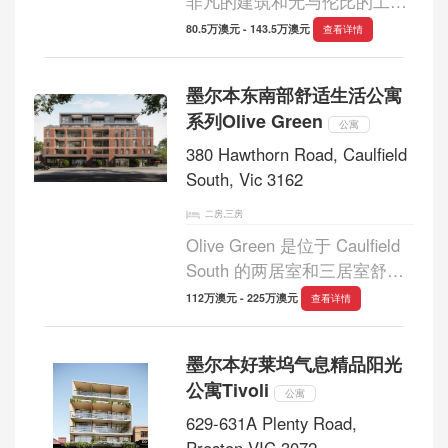
非凡的建筑和无与伦比的工艺
为墨尔本最受欢迎的郊区之一
80.5万澳元 - 143.5万澳元
查看详情
树立了新标杆。宽大的比例、
深思熟虑的布局和美丽而耐用
墨尔本东南部舒适生活公寓
的饰面营造出专为生活而设计
系列Olive Green
的空间。 对...
公寓
380 Hawthorn Road, Caulfield
South, Vic 3162
二房,三房
Olive Green 是位于 Caulfield
South 的两居室和三居室舒适
生活公寓系列。该项目由经验
112万澳元 - 225万澳元
查看详情
丰富的开发商 Freeman Group
领导，为墨尔本东南部的住宅
墨尔本好莱坞气息精品阳光
物业树立了新标准。这是购买
公寓Tivoli
Caulfield South 最理想...
公寓
629-631A Plenty Road,