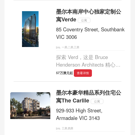
VALIA 由知名且屡获殊荣的设
墨尔本南岸中心独家定制公
计团队精心策划，推出 14 套
寓Verde
精心打造的豪华...
公寓
85 Coventry Street, Southbank
VIC 3006
一房,二房,三房
探索 Verd，这是 Bruce
Henderson Architects 精心策
划的独家 1、2 和 3 卧室公寓
57万澳元起
查看详情
系列，位于南岸中心，提供优
质生活。这些定制住宅将于
墨尔本豪华精品系列住宅公
2027 年第三季度准备入住，为
寓The Carlile
您提供在墨尔本最令人垂涎...
公寓
929-933 High Street,
Armadale VIC 3143
三房,四房