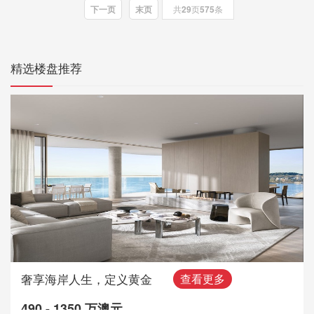
下一页
末页
共
29
页
575
条
精选楼盘推荐
奢享海岸人生，定义黄金
查看更多
490 - 1350 万澳元