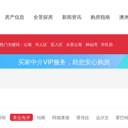
房产信息
全景探房
新闻资讯
购房指南
澳
热门关键词：
公寓
华人区
富人区
水景公寓
神仙湾
学区房
买家中介VIP服务，助您安心购房
斯班
黄金海岸
珀斯
阿德莱德
堪培拉
达尔文
霍巴