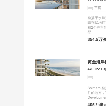
三房
坐落于水岸
套别墅均拥
和2个停车
墅，...
354.5
黄金海岸棕
440 The Es
Solma
往的地方，它
Develo
405万澳