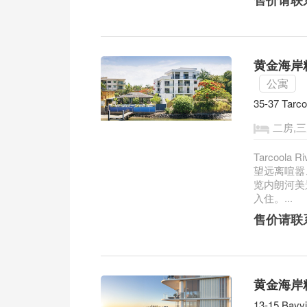
售价请联
黄金海岸精品
公寓
35-37 Tarco
二房,
Tarcool
望远离喧嚣
览内朗河美景，
入住。...
售价请联
黄金海岸精
13-15 Bayv