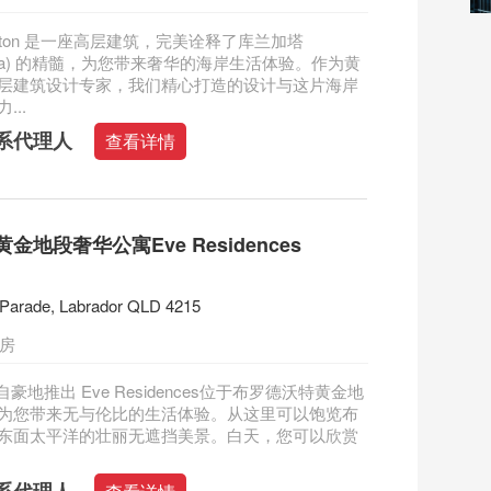
lington 是一座高层建筑，完美诠释了库兰加塔
ngatta) 的精髓，为您带来奢华的海岸生活体验。作为黄
层建筑设计专家，我们精心打造的设计与这片海岸
...
系代理人
查看详情
金地段奢华公寓Eve Residences
 Parade, Labrador QLD 4215
三房
p 自豪地推出 Eve Residences位于布罗德沃特黄金地
为您带来无与伦比的生活体验。从这里可以饱览布
东面太平洋的壮丽无遮挡美景。白天，您可以欣赏