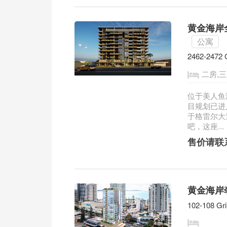
黄金海岸全新
公寓
2462-2472 
二房,
位于美人鱼海
目规划已进
于格雷尔大
吧，这座...
售价请联
黄金海岸奢华
102-108 Gri