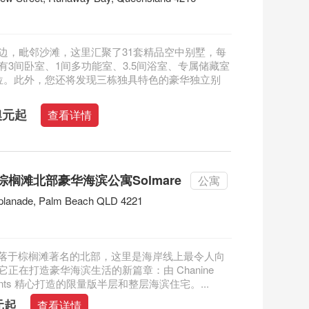
边，毗邻沙滩，这里汇聚了31套精品空中别墅，每
有3间卧室、1间多功能室、3.5间浴室、专属储藏室
位。此外，您还将发现三栋独具特色的豪华独立别
万澳元起
查看详情
榈滩北部豪华海滨公寓Solmare
公寓
planade, Palm Beach QLD 4221
re 坐落于棕榈滩著名的北部，这里是海岸线上最令人向
正在打造豪华海滨生活的新篇章：由 Chanine
pments 精心打造的限量版半层和整层海滨住宅。...
元起
查看详情