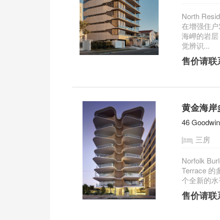
North 
在增强住户
海岬的岩层
觉辨识...
售价请联
黄金海岸多
46 Goodwin
三房
Norfolk 
Terrac
个全新的水平
售价请联