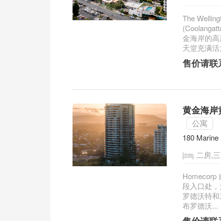
The Wel
(Coola
金海岸的高
天堂充满活力
售价请联
黄金海岸黄
公寓
180 Marine
二房,
Homecor
段入口处，
罗德沃特和
布罗德沃...