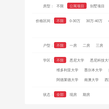
房型：
不限
公寓项目
别墅项目
价格区间：
不限
0-30万
30万-40万
户型：
不限
一房
二房
三房
学区：
不限
悉尼大学
悉尼科技大
维多利亚大学
墨尔本大学
阿德莱德大学
南澳大学
西
状态：
全部
现房
期房