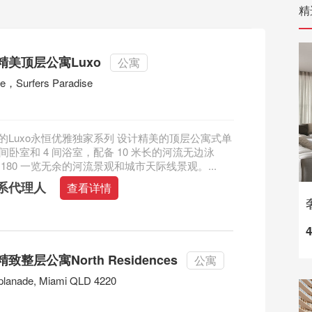
精
精美顶层公寓Luxo
公寓
ive，Surfers Paradise
的Luxo永恒优雅独家系列 设计精美的顶层公寓式单
 间卧室和 4 间浴室，配备 10 米长的河流无边泳
180 一览无余的河流景观和城市天际线景观。...
系代理人
查看详情
整层公寓North Residences
公寓
planade, Miami QLD 4220