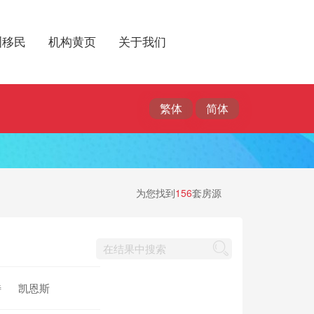
洲移民
机构黄页
关于我们
为您找到
156
套房源
特
凯恩斯