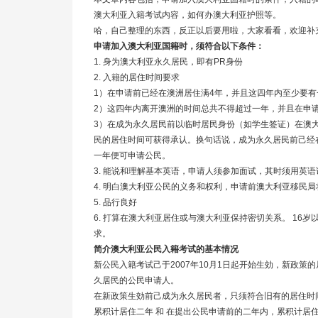
澳大利亚入籍考试内容，如何办澳大利亚护照等。
哈，自己整理的东西，反正以后要用啦，大家看看，欢迎补
申请加入澳大利亚国籍时，须符合以下条件：
1.
身为澳大利亚永久居民，即有
PR
身份
2.
入籍的居住时间要求
1
）在申请前已经在澳洲居住满
4
年，并且这四年内至少要有
2
）这四年内离开澳洲的时间总共不得超过一年，并且在申
3
）在成为永久居民前以临时居民身份（如学生签证）在澳
民的居住时间可获得承认。换句话说，成为永久居民前己经
一年便可申请公民。
3.
能说和理解基本英语，申请人须参加面试，其时须用英语
4.
明白澳大利亚公民的义务和权利，申请前澳大利亚
移民
局
5.
品行良好
6.
打算在澳大利亚居住或与澳大利亚保持密切关系。
16
岁
求。
简介澳大利亚公民入籍考试的基本情况
新公民入籍考试己于
2007
年
10
月
1
日起开始生効，新政策的
久居民的公民申请人。
在新政策生効前己成为永久居民者，只须符合旧有的居住时
累积计居住二年
和
在提出公民申请前的二年内，累积计居