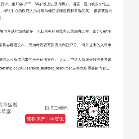
间要求。但
18
岁以下，
60
岁以上以及有听力、语言、视力或永久性生
，考试中心的政府人员将帮助他们读懂题目和备选答案。
但要获得此
习。
境内考试的场地很多，包括所有的移民和公民部办公室，部分
Cenreli
绩将会延迟公布，因为考卷要寄回澳大利亚评分。
海外提出的入籍申
试信息和所需携带的身份证明文件。
之后，申请人就该好好准备考试
izenship.gov.au/learn/cit_test/test_resource/
,
选择您所需要的内容进
民将猛增
扫描二维码
单草案
获得房产一手资讯