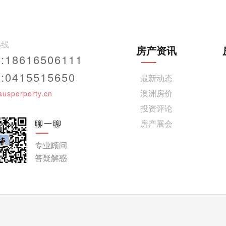
热线
房产资讯
18616506111
0415515650
最新动态
澳洲房价
ausporperty.cn
投资评论
聊一聊
房产展会
专业顾问
答疑解惑