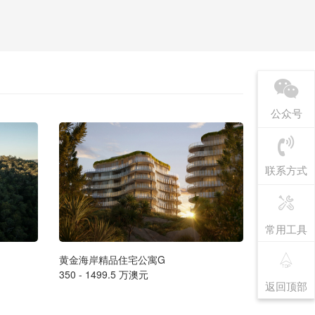
公众号
联系方式
常用工具
黄金海岸精品住宅公寓G
墨尔本豪华海
350 - 1499.5 万澳元
售价请联系
返回顶部