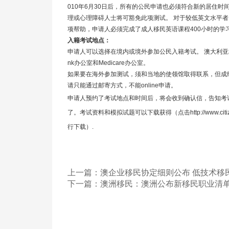
010
年
6
月
30
日后，所有的公民申请也必须符合新的居住时
理或心理障碍人士将可豁免此项测试。
对于较低英文水平者
项帮助，申请人必须完成了成人移民英语课程
400
小时的学
入籍考试地点：
申请人可以选择在境内或境外参加公民入籍考试。
澳大利亚
nk
办公室和
Medicare
办公室。
如果要在
海外
参加测试，须和当地的使领馆取得联系，但成
请只能通过邮寄方式，不能
online
申请。
申请人预约了考试地点和时间后，将会收到确认信，告知考
了。考试资料和模拟试题可以下载获得（点击
http://www.cit
行下载）
.
上一篇：
澳企业移民协定细则公布 低技术移
下一篇：
澳洲移民：澳洲公布新移民职业清