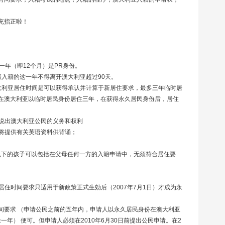
充指正啦！
一年（即
12
个月）是
PR
身份。
请入籍的这一年不得离开澳大利亚超过
90
天。
大利亚居住时间是可以获得承认并计算于新居住要求，最多三年临时居
在澳大利亚以临时居民身份居住三年，在获得永久居民身份后，居住
说出澳大利亚公民的义务和权利
将提供有关英语资料供背诵；
以下的孩子可以包括在父母任何一方的入籍申请中，无须符合居住要
居住时间要求只适用于新政策正式生効后（
2007
年
7
月
1
日）才成为永
间要求
（申请公民之前的五年内，申请人以永久居民身份在澳大利亚
住一年）
便可。但申请人必须在
2010
年
6
月
30
日前提出公民申请。在
2