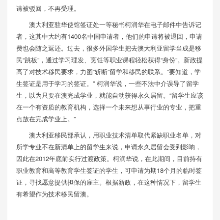
请被驳回，不再受理。
澳大利亚驻华使馆签证处一等秘书柯润华在电子邮件中告诉记
者，这其中大约有1400名中国申请者，他们的申请将被退回，申请
费也会随之返还。过去，很多外国学生把去澳大利亚留学当成是移
民“跳板”，通过学习理发、烹饪等职业课程轻松获得“身份”。新政提
高了对技术移民要求，力图“斩断”留学和移民的联系。“要知道，学
生签证是用于学习的签证。” 柯润华说，一些不法中介误导了留学
生，以为只要在澳完成学业，就能自动获得永久居留。“留学生应该
在一个有资质的教育机构，选择一个未来想从事行业的专业，把重
点放在完成学业上。”
澳大利亚移民部承认，用职业技术清单取代紧缺职业名单，对
所学专业不在新清单上的留学生来说，申请永久居留会受到影响，
因此在2012年底前实行过渡政策。柯润华说，在此期间，目前持有
职业教育和高等教育学生签证的学生，可申请为期18个月的临时签
证，寻找愿意提供担保的雇主。根据新政，在这种情况下，留学生
有希望作为技术移民留澳。