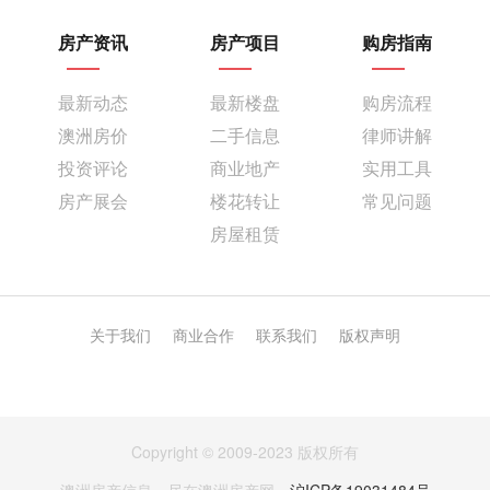
房产资讯
房产项目
购房指南
最新动态
最新楼盘
购房流程
澳洲房价
二手信息
律师讲解
投资评论
商业地产
实用工具
房产展会
楼花转让
常见问题
房屋租赁
关于我们
商业合作
联系我们
版权声明
Copyright © 2009-2023 版权所有
澳洲房产信息，尽在澳洲房产网。
沪ICP备19031484号