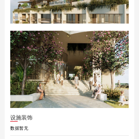
设施装饰
数据暂无