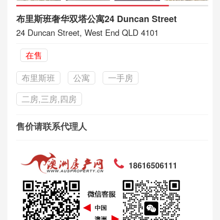
布里斯班奢华双塔公寓24 Duncan Street
24 Duncan Street, West End QLD 4101
在售
布里斯班
公寓
一手房
二房,三房,四房
售价请联系代理人
18616506111