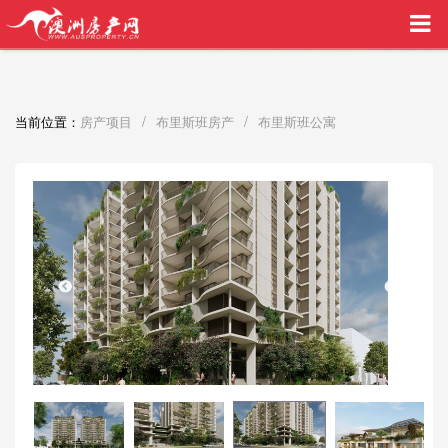
买家中介VIP服务，助您安心购房
/
/
当前位置：
房产项目
布里斯班房产
布里斯班公寓