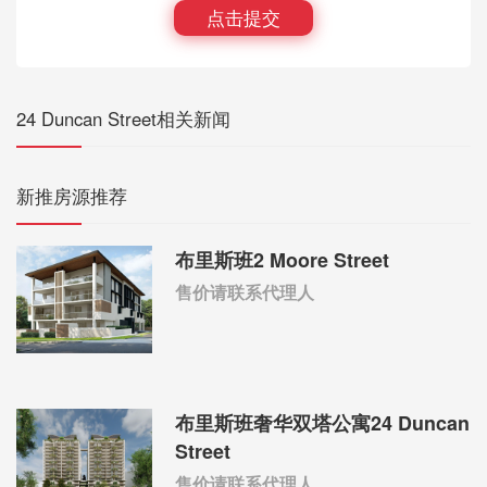
点击提交
24 Duncan Street相关新闻
新推房源推荐
布里斯班2 Moore Street
售价请联系代理人
布里斯班奢华双塔公寓24 Duncan
Street
售价请联系代理人