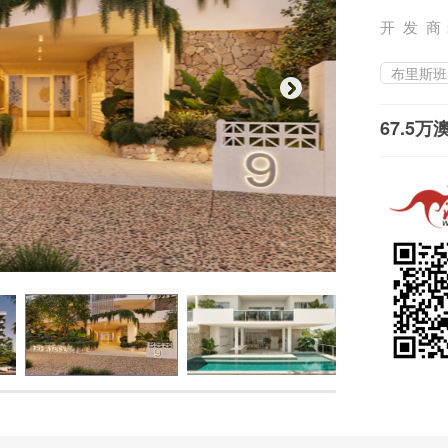
开 发 商
布里斯班
67.5万