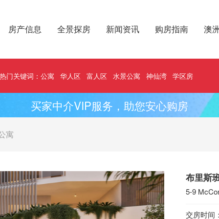
房产信息
全景探房
新闻资讯
购房指南
澳
热门关键词：
公寓
华人区
富人区
水景公寓
神仙湾
学区房
买家中介VIP服务，助您安心购房
公寓
布里斯班
5-9 McCon
交房时间：