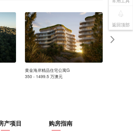
常用工具
返回顶部
黄金海岸精品住宅公寓G
墨尔本豪华海
350 - 1499.5 万澳元
售价请联系
房产项目
购房指南