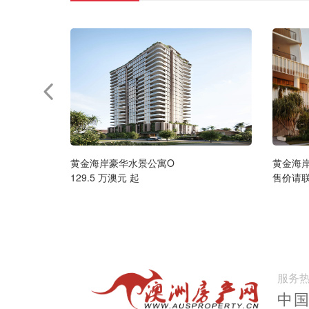
黄金海岸豪华水景公寓O
黄金海
129.5 万澳元 起
售价请
服务
中国: