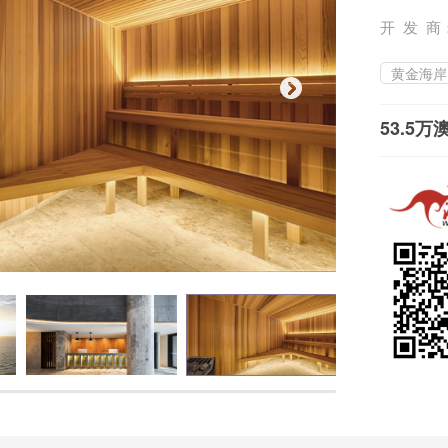
开 发 商
黄金海岸
53.5万