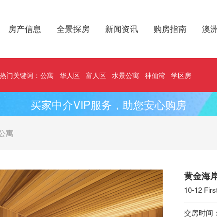
房产信息
全景探房
新闻资讯
购房指南
澳
热门关键词：
公寓
华人区
富人区
水景公寓
神仙湾
学区房
买家中介VIP服务，助您安心购房
公寓
黄金海岸
10-12 Fir
交房时间：