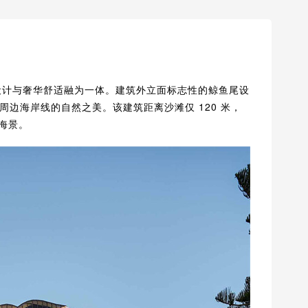
将现代设计与奢华舒适融为一体。建筑外立面标志性的鲸鱼尾设
边海岸线的自然之美。该建筑距离沙滩仅 120 米，
的海景。