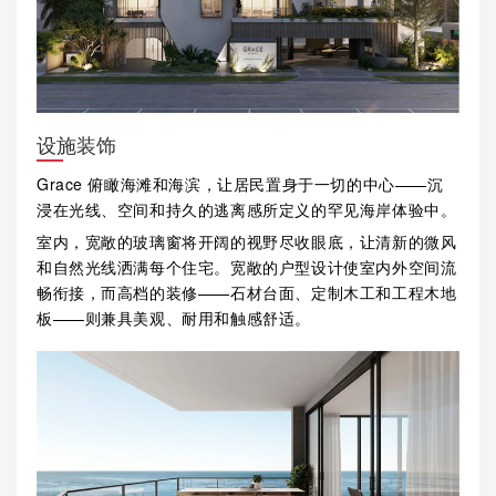
设施装饰
Grace 俯瞰海滩和海滨，让居民置身于一切的中心——沉
浸在光线、空间和持久的逃离感所定义的罕见海岸体验中。
室内，宽敞的玻璃窗将开阔的视野尽收眼底，让清新的微风
和自然光线洒满每个住宅。宽敞的户型设计使室内外空间流
畅衔接，而高档的装修——石材台面、定制木工和工程木地
板——则兼具美观、耐用和触感舒适。