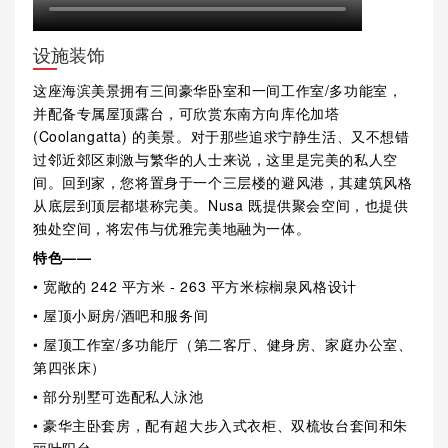
设施装饰
这座海滨美景拥有三间豪华卧室和一间工作室/多功能室，
并配备专属屋顶露台，可欣赏东南方向库伦加塔
(Coolangatta) 的美景。对于那些追求宁静生活、又不想错
过邻近郊区刺激与繁华的人士来说，这里是完美的私人空
间。回到家，您将置身于一个三层楼的避风港，其建筑风格
从底层到顶层都堪称完美。Nusa 既提供聚会空间，也提供
独处空间，将宏伟与优雅完美地融为一体。
特色——
• 宽敞的 242 平方米 - 263 平方米棕榈泉风格设计
• 屋顶小厨房/酒吧和服务间
• 屋顶工作室/多功能厅（第二客厅、健身房、家庭办公室、
第四张床）
• 部分别墅可选配私人泳池
• 豪华主卧套房，配有超大步入式衣柜、双梳妆台套间和朱