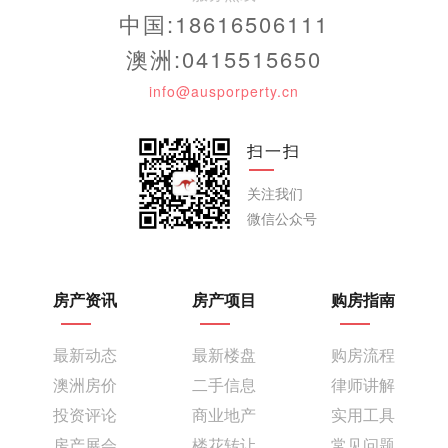
中国:18616506111
澳洲:0415515650
info@ausporperty.cn
扫一扫
关注我们
微信公众号
房产资讯
房产项目
购房指南
最新动态
最新楼盘
购房流程
澳洲房价
二手信息
律师讲解
投资评论
商业地产
实用工具
房产展会
楼花转让
常见问题