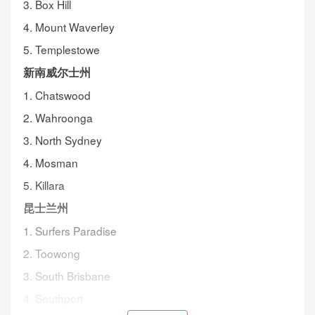
3. Box Hill
4. Mount Waverley
5. Templestowe
新南威尔士州
1. Chatswood
2. Wahroonga
3. North Sydney
4. Mosman
5. Killara
昆士兰州
1. Surfers Paradise
2. Toowong
3. South Brisbane
4. Southport