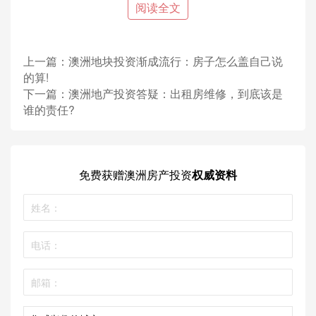
5. Hamilton
阅读全文
南澳大利亚
1. West Lakes
上一篇：
澳洲地块投资渐成流行：房子怎么盖自己说
2. Glenelg North
的算!
下一篇：
澳洲地产投资答疑：出租房维修，到底该是
3. Adelaide
谁的责任?
4. Kent Town
5. North Adelaide
西澳大利亚
免费获赠
澳洲房产投资
权威资料
1. East Perth
2. South Perth
3. Bayswater
4. Bibra Lake
5. Nedlands