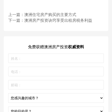
售成本买单。从您住进去的那时起，房子本身就开始
贬值。而一些20年以上的房子，您所付的是实价，您
可以自己做装修并获得增值。”
上一篇：
澳洲住宅房产购买的主要方式
Wakilin建议购买1990年代以前建的近郊公寓，有一或
下一篇：
澳洲房产投资诀窍享受出租房税务利益
两间卧室。Renowden也赞同：「1970年代的近郊公
寓往往设计得很好，那时的公寓比现在的更宽敞。即
使看上去有些陈旧，但通常位置很好，而且同条街上
就有很好的房子。而邻居的房子增值，也会带动您的
免费获赠
澳洲房产投资
权威资料
房子增值。”
James建议找一些简单公寓，没有电梯，不要游泳池
或健身房，因为这会涉及高昂的物业管理费。购买
Richmond以南，从Punt路和Williams路之间到Elwood
这个区域之内的房子是万无一失的。“过去30年里，这
是墨尔本房价持续增长最强劲的地区，未来也会增长
下去。”
如果您想在新区买一套别墅，James建议等开发商开
发的差不多了您再进入。“当地没有更多土地供开发时
您才能获得资本增值。”他推荐Albion，St.Albans和
Sunshine。但投资房必须靠近公共交通，如果是别