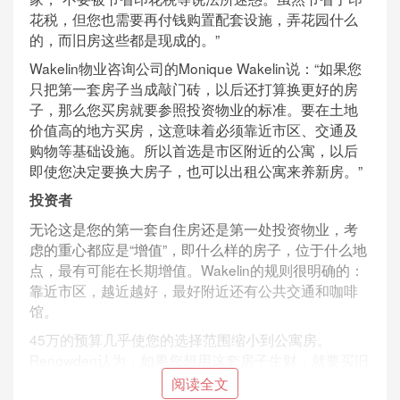
花税，但您也需要再付钱购置配套设施，弄花园什么
的，而旧房这些都是现成的。”
Wakelin物业咨询公司的Monique Wakelin说：“如果您
只把第一套房子当成敲门砖，以后还打算换更好的房
子，那么您买房就要参照投资物业的标准。要在土地
价值高的地方买房，这意味着必须靠近市区、交通及
购物等基础设施。所以首选是市区附近的公寓，以后
即使您决定要换大房子，也可以出租公寓来养新房。”
投资者
无论这是您的第一套自住房还是第一处投资物业，考
虑的重心都应是“增值”，即什么样的房子，位于什么地
点，最有可能在长期增值。Wakelin的规则很明确的：
靠近市区，越近越好，最好附近还有公共交通和咖啡
馆。
45万的预算几乎使您的选择范围缩小到公寓房。
Renowden认为，如果您想用这套房子生财，就要买旧
房。“购买新房，其实是付钱给开发商，并为他们的销
阅读全文