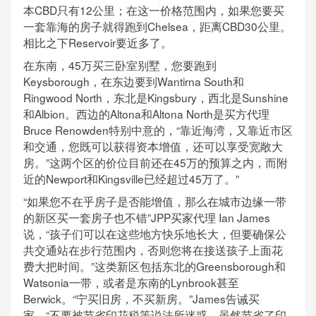
本CBD只有12公里；在这一价格范围内，如果您要买
一套靠海的房子就得跑到Chelsea，距离CBD30公里。
相比之下Reservoir要近多了。
在东南，45万买三卧室别墅，您要跑到
Keysborough，在东边要到Wantirna South和
Ringwood North，东北是Kingsbury，西北是Sunshine
和Albion。西边的Altona和Altona North是买方代理
Bruce Renowden特别中意的，“靠近海湾，又靠近市区
和交通，您既可以获得资本增值，还可以享受宽敞大
房。”这两个区的价位目前还在45万的预算之内，而附
近的Newport和Kingsville已经超过45万了。”
“如果您不在乎房子是否能增值，那么在城市边缘一带
的新区买一套房子也不错”JPP买家代理 Ian James
说，“孩子们可以在这些地方快乐地长大，但要确保公
共交通站在步行范围内，否则您将在接送孩子上面花
费大把时间。”这类新区包括东北的Greensborough和
Watsonia一带，或者是东南的Lynbrook甚至
Berwick。“宁买旧房，不买新房。”James告诫买
家，“不要被节省印花税等说法所迷惑。虽然节省了印