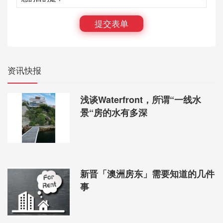
墅，最好靠近公园。一定要考虑租客的人口结构，公
寓必须靠近咖啡馆和餐馆，因为年轻人都想出去吃
提交表单
饭；家庭住房附近要有公园供孩子玩耍，而且最好有
学校。
资讯快报
浅谈Waterfront，所谓“一线水
景“房的水有多深
新晋「澳洲房东」需要知道的几件
事