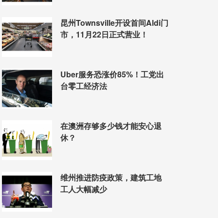
昆州Townsville开设首间Aldi门
市，11月22日正式营业！
Uber服务恐涨价85%！工党出
台零工经济法
在澳洲存够多少钱才能安心退
休？
维州推进防疫政策，建筑工地
工人大幅减少