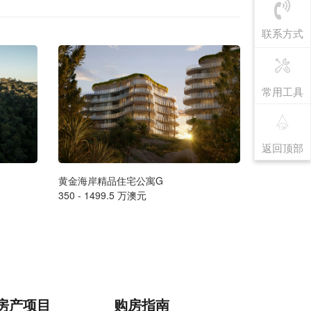
联系方式
常用工具
返回顶部
黄金海岸精品住宅公寓G
墨尔本豪华海
350 - 1499.5 万澳元
售价请联系
房产项目
购房指南