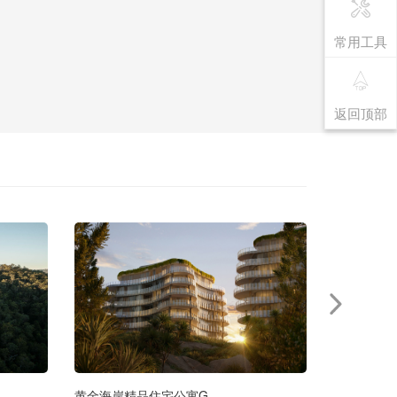
常用工具
返回顶部
黄金海岸精品住宅公寓G
墨尔本豪华海