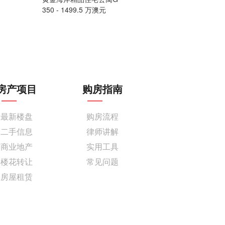
350 - 1499.5 万澳元
售价请联系
房产项目
购房指南
最新楼盘
购房流程
二手信息
律师讲解
商业地产
实用工具
楼花转让
常见问题
房屋租赁