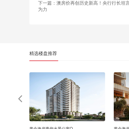
下一篇：
澳房价再创历史新高！央行行长坦
为力
精选楼盘推荐
黄金海岸豪华水景公寓O
黄金海