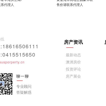
联系代理人
售价请联系代理人
热线
房产资讯
18616506111
0415515650
最新动态
澳洲房价
ausporperty.cn
投资评论
聊一聊
房产展会
专业顾问
答疑解惑