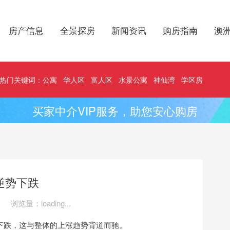
房产信息
全景探房
新闻资讯
购房指南
澳
热门关键词：
公寓
华人区
富人区
水景公寓
神仙湾
学区房
买家中介VIP服务，助您安心购房
逆势下跌
浏览量：
loading...
下跌，这与整体的上涨趋势背道而驰。