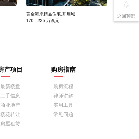
黄金海岸精品住宅,开启城
黄金海岸绝
返回顶部
170 - 225 万澳元
160 - 70
房产项目
购房指南
最新楼盘
购房流程
二手信息
律师讲解
商业地产
实用工具
楼花转让
常见问题
房屋租赁