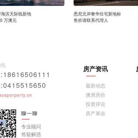
岸海滨天际线新地
悉尼北岸奢华住宅新地标
330 万澳元
售价请联系代理人
热线
房产资讯
18616506111
0415515650
最新动态
澳洲房价
ausporperty.cn
投资评论
聊一聊
房产展会
专业顾问
答疑解惑