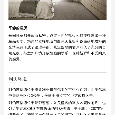
平静的居所
每间卧室都开放而私密，通过不同的规模和材质打造出一种
精品美学。精选的宽幅地毯与白色天花板和镜面落地衣柜的
光滑色调形成了纹理平衡。几近落地的窗户引入了充分的自
然光线，与室外环境形成如画的联系，保持新鲜和不受约束
的感觉。
周边环境
阿伯茨福德位于维多利亚州墨尔本的市中心近郊，距墨尔本
中央商务区仅2公里，坐落于雅拉市的地方政府区中。
阿伯茨福德位于郁郁葱葱，久负盛名的富人区裘园附近，也
邻近墨尔本CBD 东部边缘的科林伍德，里士满，和菲茨罗
伊商业区，构建了一个独一无二的城市生活社区和丰富多样