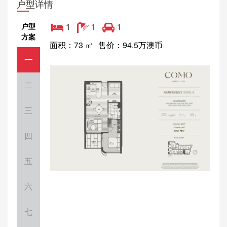
户型详情
户型
1
1
1
方案
面积：73 ㎡
售价：94.5万澳币
一
二
三
四
五
六
七