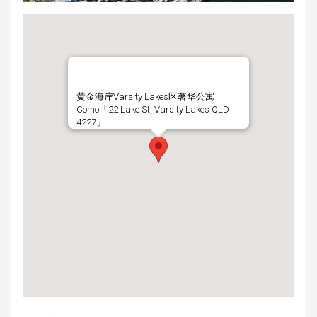
黄金海岸Varsity Lakes区奢华公寓
Como「22 Lake St, Varsity Lakes QLD
4227」