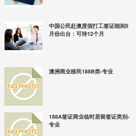
（注：已经和相关律师确认，以上文件内Family
中国公民赴澳度假打工签证细则5
Sponsor包含了所有的配偶移民、子女移民等，着重强
调配偶）
月份出台：可待12个月
这是在干什么，咱们好不容易读个书想要移个民，现
在好不容易找到真爱，好不容易凑个5分，现在却要政
府你分开审理了？！而且两个人的命掌握在了一个人
的身上！
澳洲商业移民188B类-专业
而且除此之外，你的准老公（老婆）还需要完成政府
认可的法定义务！否则将会被拒绝申请！澳洲政府、
谭宝你这在想什么？
这还不是一切，今早，父母类移民签证也被动刀！这
个消息刷版了大家的朋友圈！
188A签证商业临时居留签证类别-
专业