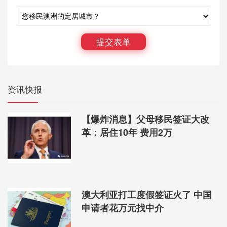
1、之后配偶移民（包括男女朋友担保移民）及家庭成
员担保移民都将被和担保人分开进行审核。
2、必须在担保人的条件被确定合理之后，政府才接受
提交表单
其担保对象等的签证递交。也即是说，如果你办理男
女朋友同居类移民，你的同居担保人必须先得到政府
认可，如果资质不符合，那么你们二人都将无缘移
民！
资讯快报
3、担保人需要执行法定义务才可以获得认可（法定义
务暂时是个谜）
【爆炸消息】父母移民签证大改
4、如果以上法定义务，担保人未有完成或者未达到政
革：居住10年 费用2万
府组织满意的程度，那么将会遭到移民签证审核机构
的拒绝和抵制！以上政策细节流出，目前均为内部资
料！
澳大利亚打工度假签证火了 中国
申请者花万元找中介