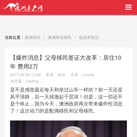
买家中介VIP服务，助您安心购房
/
/
当前位置：
澳洲移民
澳洲商业移民
临居类签证
【爆炸消息】父母移民签证大改革：居住10
年 费用2万
2017-05-05 12:06
来源：未知
作者：crystal
浏览量：
loading...
是不是感觉最近每天和坐过山车一样的？前一天还是
风平浪静，后一天就激起千层浪！但是，这一切还不
是个终止，因为今天，澳洲政府再次带来爆炸性消息
了！这次动刀的是配偶移民和父母移民。