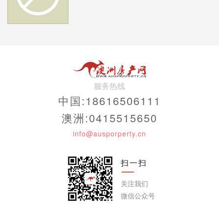
服务热线
中国:18616506111
澳洲:0415515650
info@ausporperty.cn
澳洲政府不仅将取消父母申请永居，还将父母临时签
证，根据时间长短“卖”高昂价格！
这简直就是赤裸裸地贩卖签证，贩卖中国人的亲情
扫一扫
嘛！
关注我们
这次父母移民签证新规为：
微信公众号
1、取消父母永久居留签证