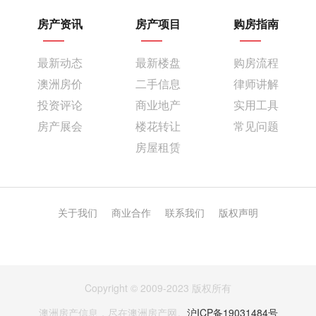
2、用父母临时居留签证替代
房产资讯
房产项目
购房指南
3、根据时间长短标价
价格为：3年父母临时签证：5000澳元/人
最新动态
最新楼盘
购房流程
5年父母临时签证：10000澳元/人
澳洲房价
二手信息
律师讲解
除此之外，你还必须缴纳5000澳元/人的押金！
投资评论
商业地产
实用工具
这不是明白的抢钱的节奏吗！而且呢，以上签证将无
房产展会
楼花转让
常见问题
法享受任何移民福利！但是还需要购买私人医疗保
险！
房屋租赁
以下还是更可怕的：
1、新的父母临时签证无法打工挣钱
关于我们
商业合作
联系我们
版权声明
2、无任何移民福利
3、购买私人医疗保险为必须
4、父母的医疗费用由子女自行支付！
而且，此新型签证每年仅有1.5万个名额，政府这么做
Copyright © 2009-2023 版权所有
的目的是什么？赚钱啊！
澳洲房产信息，尽在澳洲房产网。
沪ICP备19031484号