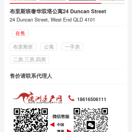
布里斯班奢华双塔公寓24 Duncan Street
24 Duncan Street, West End QLD 4101
在售
布里斯班
公寓
一手房
二房,三房,四房
售价请联系代理人
18616506111