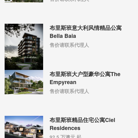
布里斯班意大利风情精品公寓
Bella Baia
售价请联系代理人
布里斯班大户型豪华公寓The
Empyrean
售价请联系代理人
布里斯班精品住宅公寓Ciel
Residences
92.5 万澳元 起