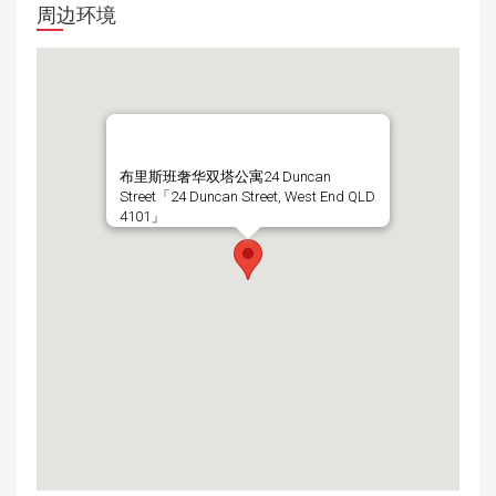
周边环境
布里斯班奢华双塔公寓24 Duncan
Street「24 Duncan Street, West End QLD
4101」