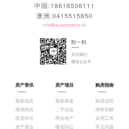
中国:18616506111
澳洲:0415515650
info@ausporperty.cn
扫一扫
关注我们
微信公众号
房产资讯
房产项目
购房指南
最新动态
最新楼盘
购房流程
澳洲房价
二手信息
律师讲解
投资评论
商业地产
实用工具
房产展会
楼花转让
常见问题