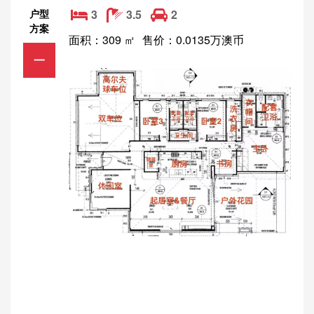
户型
3
3.5
2
方案
面积：309 ㎡
售价：0.0135万澳币
一