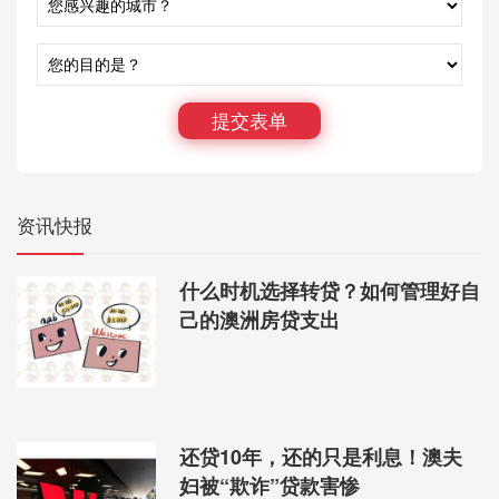
提交表单
至尚资本成立于2019年01月，是澳洲顶尖信贷企业之
一。公司由行业精英团队创立，专注于为客户提供量
身定制的住宅及商业贷款，旨在为您提供最专业的贷
资讯快报
款解决方案。经过多年的辛勤耕耘，集团不断发展壮
大，并在与银行以及金融机构长期合作的过程中，建
什么时机选择转贷？如何管理好自
立了良好和密切的关系，为客人提供了范围广泛的贷
己的澳洲房贷支出
款产品和服务。
一切以客户的利益为中心，我们致力于为客户提供最
新的贷款资讯，利率优惠信息和信贷政策，并为您争
取最好的利率。凭借丰富的信贷经验，我们的专业顾
问会为您选择最佳的信贷产品，帮助您节省时间和金
还贷10年，还的只是利息！澳夫
钱。
妇被“欺诈”贷款害惨
帮助您一步简化贷款流程，