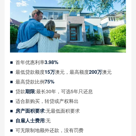
■
首年优惠利率
3.98%
■
最低贷款额度
15万
澳元，最高额度
200万
澳元
■
最高贷款比例
75%
■
贷款
期限
:最长30年，可选5年只还息
■
适合新购买，转贷或产权释出
■
房产面积要求
:无最低面积要求
■
自雇人士费用
:无
■
可无限制地额外还款，没有罚费