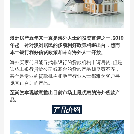
澳洲房产近年来一直是海外人士的投资首选之ー, 2019
年起，针对澳洲居民的多项利好政策相继出台，然而
本土银行利好信贷政策却未向海外人士开放。
海外买家们只能寻找非银行的贷款机构申请房贷, 但是
这些非银行贷款公司或基金的贷款产品却良莠不齐，
甚至是专业的贷款机构和地产行业人士都难为客户寻
觅真正合适的产品。
至尚资本现诚意推出目前市场上最优惠的海外贷款产
品。
产品介绍