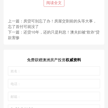
办理贷款时尽量化繁为简。至尚还会代表客人协调律
阅读全文
师、银行、会计师等相关人员，尽可能的缩短贷款办
理所需时间。
贴心服务：
上一篇：
房贷可别忘了办！房屋交割前的头等大事，
忘了首付可就没了
优秀且经验丰富的贷款经理，随时为您答疑解惑。贴
下一篇：
还贷10年，还的只是利息！澳夫妇被“欺诈”贷
心的售后跟踪服务，让您可以随时了解最新的利率优
款害惨
惠信息。
专业的私人定制：
我们根据每位客户的自身情况和需求，为客户量身定
制投资规划，为您制订最合适的方案。
免费获赠
澳洲房产投资
权威资料
长期稳定：
我们和每一位客人建立长期稳定的关系，为客人的财
务计划提供建议以及服务。为客户提供全局、长远的
金融规划。
关于至尚