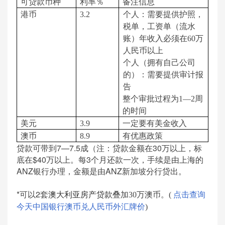
可贷款币种
利率％
备注信息
港币
3.2
个人：需要提供护照，
税单，工资单（流水
账）年收入必须在
60
万
人民币以上
个人（拥有自己公司
的）：需要提供审计报
告
整个审批过程为
1
—
2
周
的时间
美元
3.9
一定要有美金收入
澳币
8.9
有优惠政策
贷款可带到
7
—
7.5
成（注：贷款金额在
30
万以上，标
底在
$40
万以上。每
3
个月还款一次，手续是由上海的
ANZ
银行办理，金额是由
ANZ
新加坡分行贷出。
*可以
2
套
澳大利亚房产贷款
叠加
30
万澳币。(
点击查询
今天中国银行澳币兑人民币外汇牌价
)