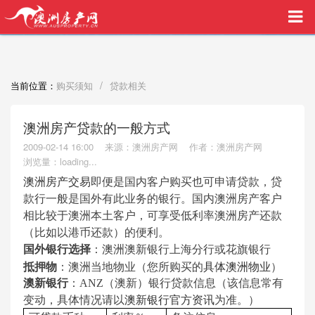
买家中介VIP服务，助您安心购房
/
当前位置：
购买须知
贷款相关
澳洲房产贷款的一般方式
2009-02-14 16:00
来源：澳洲房产网
作者：澳洲房产网
浏览量：
loading...
澳洲房产交易
即便是国内客户购买也可申请贷款，贷
款行一般是国外有此业务的银行。国内澳洲房产客户
相比较于澳洲本土客户，可享受低利率澳洲房产还款
（比如以港币还款）的便利。
国外银行选择
：
澳洲澳新银行上海分行或花旗银行
抵押物
：澳洲当地物业（您所购买的
具体澳洲物业
）
澳新银行
：ANZ（澳新）银行贷款信息（该信息常有
变动，具体情况请以
澳新银行官方资讯
为准。）