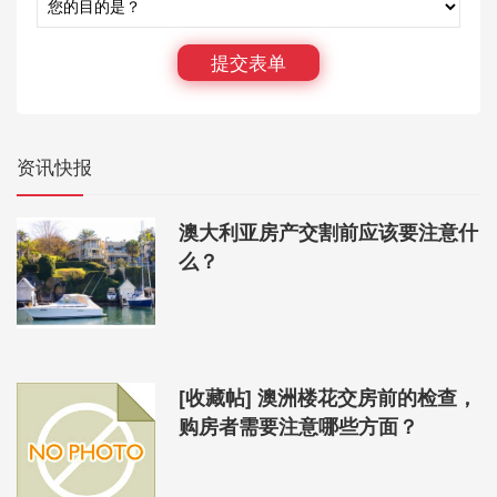
提交表单
资讯快报
澳大利亚房产交割前应该要注意什
么？
[收藏帖] 澳洲楼花交房前的检查，
购房者需要注意哪些方面？