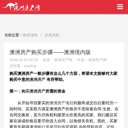
买家中介VIP服务，助您安心购房
/
当前位置：
购买须知
交易流程
澳洲房产购买步骤——澳洲境内版
2009-02-22 00:03
来源：澳洲房产网
作者：澳洲房产网
浏览量：
loading...
购买澳洲房产一般步骤有这么几个方面，希望本文能够对大家
购买中意的
澳洲房产
有所帮助。
第一：
购买澳洲房产
所需的
资金
从开始寻找要买的
澳洲房产项目
到最终成交往往要经历一
段时间。买卖双方谈妥澳洲房产价格并不意味着合同 生效。在
合同交换前，卖方仍有权利接受出价更高的买家。我们建议买
家在谈成价格后要尽快进入合同，以免错失良机。因此，买家
要首先获得
澳洲银行房屋贷款
许可或初 步的贷款许可。记住，