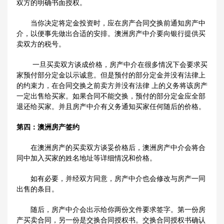
双方的明确书面授权。
当你决定将定金投资时，应在房产合同交换前通知房产中
介，以便事先做出合适的安排。澳洲房产中介要向银行提供买
卖双方的税号。
一旦买卖双方谈成价格，房产中介在很多情况下会要求买
家预付部分定金以示诚意。但是预付的部分定金并没有法律上
的约束力，在合同交换之前卖方并没有法律 上的义务将该房产
一定出售给买家。如果合同不能交换，预付的部分定金应全部
退还给买家。并且房产中介有义务通知买家任何随后的价格。
第四：澳洲房产签约
在澳洲房产的买卖双方谈妥价格后，澳洲房产中介会将合
同中加入买家的姓名地址等详细情况和价格。
如有必要，并经双方同意，房产中介也会修改与房产一同
出售的条目。
随后，房产中介会出示给你两份文件要求签字。第一份房
产买卖合同，另一份是交换合同授权书。交换合同授权书确认