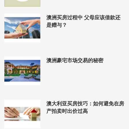
澳洲买房过程中 父母应该借款还
是赠与？
澳洲豪宅市场交易的秘密
澳大利亚买房技巧：如何避免在房
产拍卖时出价过高