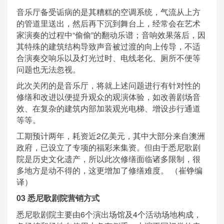
音乐厅备受诟病的是其糟糕的空调系统，气流从上方
的管道里送出，然后再下沉到舞台上，经常会在艺术
家演奏的过程中“偷偷”的翻动乐谱；音响效果落后，因
其特殊的建筑结构导致声音被过渡的向上传导，不适
合演奏交响乐以及灯光过时、电线老化、厕所不便等
问题也无法忽视。
此次关闭的是音乐厅，将就上述问题进行有针对性的
修缮和改进以便提升观众的观演体验，如改善剧场音
效、在复杂的建筑内部加装观光电梯、增设步行通道
等等。
工期预计两年，耗资近2亿美元，其中大部分来自澳洲
政府，已设立了专项的福彩来集资。但由于悉尼歌剧
院是历史文化遗产，所以此次修缮面临诸多限制，很
多地方是动不得的，这更增加了修缮难度。 （崔铮编
译）
03 悉尼歌剧院营销方式
悉尼歌剧院主要由6个演出场馆及4个活动场地构成，