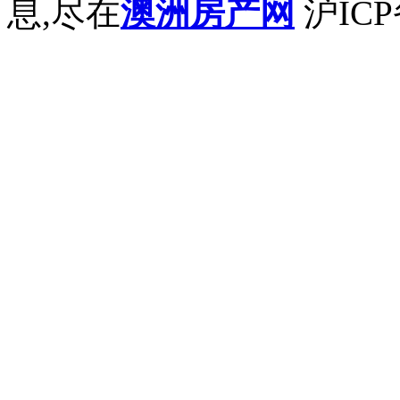
息,尽在
澳洲房产网
沪ICP