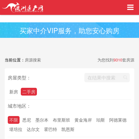
买家中介VIP服务，助您安心购房
当前位置：
房源搜索
为您找到
9310
套房源
房屋类型：
新房
二手房
城市地区：
不限
悉尼
墨尔本
布里斯班
黄金海岸
珀斯
阿德莱德
堪培拉
达尔文
霍巴特
凯恩斯