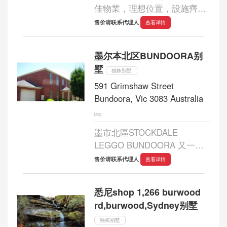
佳物業，理想位置，設施齊
全： *3寬敞睡房，有潛力建5
售价请联系代理人
查看详情
睡房*2浴室*雙正統起居室*華
麗高天花板*壁爐*大理石臺面*
墨尔本北区BUNDOORA别
美食廚房*家庭活動室，可俯瞰
墅
亮麗花園*上鎖...
独栋别墅
591 Grimshaw Street
Bundoora, Vic 3083 Australia
墨市北區STOCKDALE
LEGGO BUNDOORA 又一巨
獻!!! 北區BUNDOORA 雙層5
售价请联系代理人
查看详情
房HOUSE,寧靜環境，方便位
置 28 SAMUEL COURT
悉尼shop 1,266 burwood
BUNDOORA 只要$680,000...
rd,burwood,Sydney别墅
独栋别墅