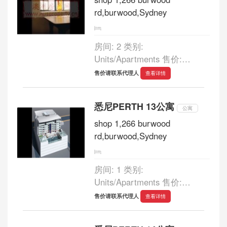
WD HO Wills 大樓，在
rd,burwood,Sydney
Milligan and Murray St...
房间: 2 类别:
Units/Apartments 售价:
925,000 浴室: 2 车库: 0 倉庫
售价请联系代理人
查看详情
式雅柏文 15/65 MILLIGAN
STREET PERTH $925,000 售
悉尼PERTH 13公寓
价: $925,000 兩房兩衛，位于3
公寓
層，倉庫式雅柏文，坐落在
shop 1,266 burwood
WD HO Wills 大樓，在
rd,burwood,Sydney
Milligan and M...
房间: 1 类别:
Units/Apartments 售价:
480,000 浴室: 1 车库: 0 豪華
售价请联系代理人
查看详情
的市區居住條件 25/313 HAY
STREET PERTH $480,000 售