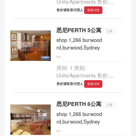
Units/Apartments 售价:
980,000 浴室: 2 车库: - 70/132
售价请联系代理人
查看详情
TERRACE RD PERTH 售价:
$980,000 沒有比住在CITY更
悉尼PERTH 5公寓
好的了！ 這座水景公寓提供所
公寓
有設施，體育館，網球場，還
shop 1,266 burwood
有很多，超值享受！...
rd,burwood,Sydney
房间: 1 类别:
Units/Apartments 售价:
435,000 浴室: 1 车库: - LEVEL
售价请联系代理人
查看详情
1 6/ 255 ADELAIDE
TERRACE PERTH 售价:
悉尼PERTH 6公寓
$435,000 澳洲的紐約！ 這座
公寓
剛剛完工的現代化公寓一定會
shop 1,266 burwood
給您留下深刻的印象。時尚廚
rd,burwood,Sydney
房帶超大蕓...