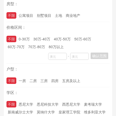
房型：
不限
公寓项目
别墅项目
土地
商业地产
价格区间：
不限
0-30万
30万-40万
40万-50万
50万-60万
60万-70万
70万-80万
80万以上
-
确认范围
户型：
不限
一房
二房
三房
四房
五房及以上
学区：
不限
悉尼大学
悉尼科技大学
西悉尼大学
麦考瑞大学
新南威尔士大学
莫纳什大学
皇家理工学院
维多利亚大学