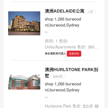
GREENHILL RD EASTWOOD
$595,000 售价: $595，000 2臥
澳洲ADELAIDE公寓
室2衛浴apartment 坐落于第五
公寓
層 CITY美景盡收眼底，伴有
shop 1,266 burwood
寬敞的戶外陽臺，實木地
rd,burwood,Sydney
板，...
房间: 1 类别:
Units/Apartments 售价: 360，
000 浴室: 1 车库: - APT
售价请联系代理人
查看详情
316/16 HOLDFAST
PROMENADE GLENELG
澳洲HURLSTONE PARK别
$360,000 售价: $360，000 1室
墅
1衛apartment 在這裡您可以享
独栋别墅
受到最時尚，最便利的服務。
shop 1,266 burwood
臨近購物中心，露天...
rd,burwood,Sydney
Hurlstone Park 售价: $出价 極