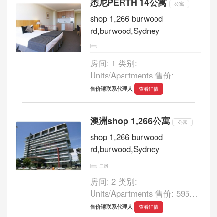
悉尼PERTH 14公寓
价: $480,000 美麗的雅柏文，
公寓
坐落在5層, 居住面積78平方
shop 1,266 burwood
米，連帶12平方米的陽臺。...
rd,burwood,Sydney
房间: 1 类别:
Units/Apartments 售价:
265,000 - 280,000 浴室: 1 车
售价请联系代理人
查看详情
库: 0 高回報Apartment
A508/305 MURRAY STREET
澳洲shop 1,266公寓
PERTH $265,000-$280,000 售
公寓
价: $265,000 - 280,000 傢俱齊
shop 1,266 burwood
全，安全的雅柏文，坐落在市
rd,burwood,Sydney
區中心，適合投...
二房
房间: 2 类别:
Units/Apartments 售价: 595，
000 浴室: 2 车库: - 72/220
售价请联系代理人
查看详情