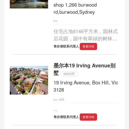
shop 1,266 burwood
rd,burwood,Sydney
住宅占地6146平方米，园林式
后花园，园中有翠緑的树林，
飞溅的天然瀑布，缓缓流淌的
售价请联系代理人
查看详情
溪流，各异的石山，美丽的江
水，緑树，日落景色。（这样
墨尔本19 Irving Avenue别
大的地皮面积在Sutherland区
墅
现在只有这...
独栋别墅
19 Irving Avenue, Box Hill, Vic
3128
四房
...
售价请联系代理人
查看详情