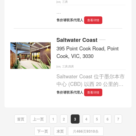
三房
...
售价请联系代理人
查看详情
Saltwater Coast
395 Point Cook Road, Point
Cook, VIC, 3030
三房,四房
Saltwater Coast 位于墨尔本市
中心 (CBD) 以西 20 公里的
Point Cook，交通便利。住宅
售价请联系代理人
查看详情
区周围有原始的海岸公园和湿
地环绕的盐水海岸新社区，把
海岸景观、自然环境和时尚住
首页
上一页
1
2
3
4
5
6
7
宅微妙结合。早晨...
下一页
末页
共
466
页
9310
条