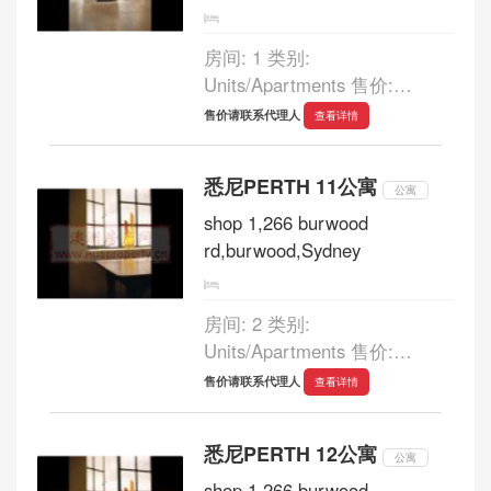
房间: 1 类别:
Units/Apartments 售价:
550,000 浴室: 1 车库: 0 高質
售价请联系代理人
查看详情
量的雅柏文 21/65 MILLIGAN
STREET PERTH $550,000 售
悉尼PERTH 11公寓
价: $550,000 全新的一房雅柏
公寓
文，外帶倉庫。 倉庫式雅柏文
shop 1,266 burwood
的特點是舉架高，窗大，超...
rd,burwood,Sydney
房间: 2 类别:
Units/Apartments 售价:
800,000 浴室: 2 车库: 0 豪華
售价请联系代理人
查看详情
的倉庫式雅柏文26/65
MILLIGAN STREET PERTH
悉尼PERTH 12公寓
$800,000 售价: $800,000 兩房
公寓
兩衛倉庫式雅柏文，坐落在
shop 1,266 burwood