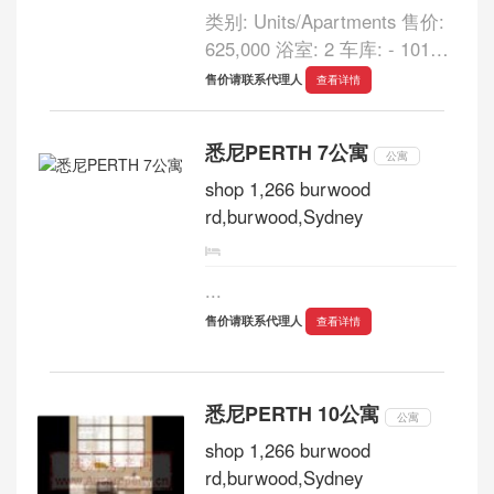
类别: Units/Apartments 售价:
625,000 浴室: 2 车库: - 101
MURRAY STREET PERTH 售
售价请联系代理人
查看详情
价: $625,000 住在perth市中心
是您最佳的選擇，交通便利，
悉尼PERTH 7公寓
生活豐富多彩！近于CBD，
公寓
Northbridge，Subiaco和East
shop 1,266 burwood
Perth，購物中心...
rd,burwood,Sydney
...
售价请联系代理人
查看详情
悉尼PERTH 10公寓
公寓
shop 1,266 burwood
rd,burwood,Sydney